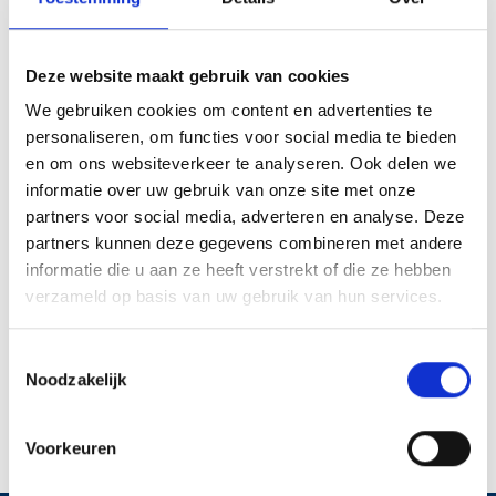
Cette profession est réglementée et est contrôlée
par l’inspection du SPF Economie. Cela garantit une
Deze website maakt gebruik van cookies
activité éthique et professionnelle. Il n’y a quasiment
pas de plainte de débiteur (ni de créancier)
We gebruiken cookies om content en advertenties te
concernant cette activité, ni chez les travailleurs
personaliseren, om functies voor social media te bieden
sociaux, ni à l’inspection du SPF Economie.
en om ons websiteverkeer te analyseren. Ook delen we
informatie over uw gebruik van onze site met onze
L’ABR représente le secteur du recouvrement de
partners voor social media, adverteren en analyse. Deze
créances en Belgique. Elle organise des formations
partners kunnen deze gegevens combineren met andere
pour les employés de ses membres. Elle contrôle
informatie die u aan ze heeft verstrekt of die ze hebben
ses membres et connait le marché. Elle informe le
verzameld op basis van uw gebruik van hun services.
monde politique et la presse et participe aux débats
économiques et sociaux.
Toestemmingsselectie
Prenez contact avec le porte-
Noodzakelijk
press@abrbvi.be
parole
Voorkeuren