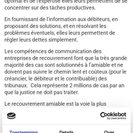
optimal et de l’expertise elles leurs permettent de se
concentrer sur des tâches productives.
En fournissant de l’information aux débiteurs, en
proposant des solutions, et en résolvant les
problèmes éventuels, elles leurs permettent de
régler leurs dettes simplement.
Les compétences de communication des
entreprises de recouvrement font que la très grande
majorité des cas sont solutionnés à l’amiable et ne
doivent pas suivre le chemin lent et coûteux (pour le
créancier, le débiteur et le contribuable) des
tribunaux. Cela représente 2 millions de cas par an
que la justice ne doit pas traiter.
Le recouvrement amiable est la voie la plus
économique, la plus rapide et la plus sure pour un
créancier de récupérer son dû. Le débiteur, l’état et
la communauté bénéficient également du travail de
cette profession.
Toestemming
Details
Over