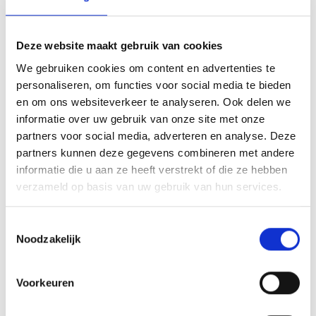
PRÉSENT CODE
Deze website maakt gebruik van cookies
3. FINALITÉ DU TRAITEMENT DES DONNÉES
We gebruiken cookies om content en advertenties te
personaliseren, om functies voor social media te bieden
4. MODE DE SÉCURISATION DES DONNÉES
en om ons websiteverkeer te analyseren. Ook delen we
informatie over uw gebruik van onze site met onze
partners voor social media, adverteren en analyse. Deze
5. ÉVALUATION DE L'IMPACT SUR LA
PROTECTION DES DONNÉES
partners kunnen deze gegevens combineren met andere
informatie die u aan ze heeft verstrekt of die ze hebben
verzameld op basis van uw gebruik van hun services.
6. DÉLÉGUÉ À LA PROTECTION DES DONNÉES
Toestemmingsselectie
7. COMMUNICATION DE DONNÉES À DES
Noodzakelijk
TIERS
Voorkeuren
8. LES DROITS ET LES POSSIBILITÉS D'ACTION
DES PERSONNES CONCERNÉES