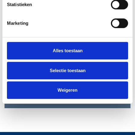
Statistieken
9. REGISTRE DES ACTIVITÉS DE TRAITEMENT
Marketing
10. DURÉE DE CONSERVATION DES DONNÉES
À CARACTÈRE PERSONNEL
Alles toestaan
11. SITES WEB
Selectie toestaan
12. CONTACT AVEC L'ABR-BVI ET/OU SES
MEMBRES
Weigeren
13. CONTRÔLE ET MODIFICATIONS