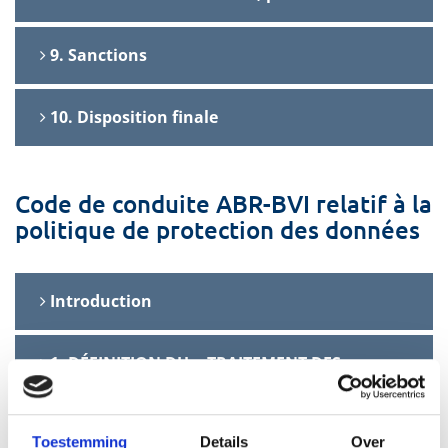
9. Sanctions
10. Disposition finale
Code de conduite ABR-BVI relatif à la
politique de protection des données
Introduction
1. DÉFINITION DU « TRAITEMENT DES
DONNÉES »
2. LES PERSONNES PROTÉGÉES PAR LE
Toestemming
Details
Over