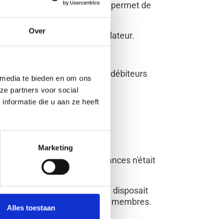
ontant reçu du débiteur. Cela permet de
Over
ce qui est l'objectif du législateur.
 consommateurs .
rantit aux créanciers et aux débiteurs
 media te bieden en om ons
ze partners voor social
nformatie die u aan ze heeft
Marketing
que, le recouvrement de créances n'était
tits acteurs.
initial. En 1993, l'association disposait
ecouvrements effectués par ses membres.
Alles toestaan