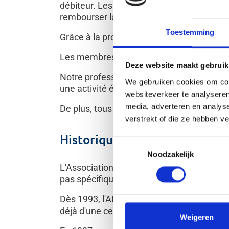
débiteur. Les agences de recouvrement ver
rembourser la dette plus rapidement et d'
Toestemming
Grâce à la procédure amiable, la BVI garan
Les membres de l'association gèrent aus
Deze website maakt gebruik
Notre profession est fortement réglementé
We gebruiken cookies om cont
une activité éthique et professionnelle.
websiteverkeer te analyseren
media, adverteren en analys
De plus, tous les membres de l'ABR-BVI s
verstrekt of die ze hebben v
Historique
Toestemmingsselectie
Noodzakelijk
L'Association belge des sociétés de recou
pas spécifiquement encadré et était souve
Dès 1993, l'ABR-BVI disposait d'un code déo
déjà d'une cellule chargée de traiter les
Weigeren