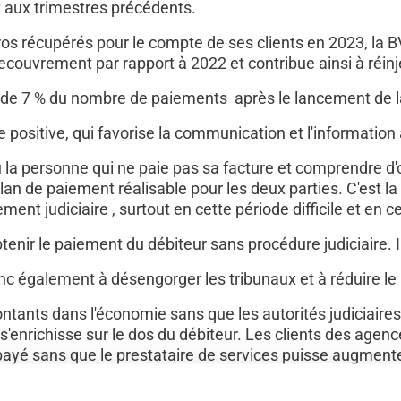
t aux trimestres précédents.
s récupérés pour le compte de ses clients en 2023, la B
ouvrement par rapport à 2022 et contribue ainsi à réin
 de 7 % du nombre de paiements après le lancement de l
 positive, qui favorise la communication et l'information
u la personne qui ne paie pas sa facture et comprendre d
lan de paiement réalisable pour les deux parties. C'est la
ent judiciaire , surtout en cette période difficile et en 
tenir le paiement du débiteur sans procédure judiciaire. 
 également à désengorger les tribunaux et à réduire le no
ntants dans l'économie sans que les autorités judiciaires 
 s'enrichisse sur le dos du débiteur. Les clients des age
ayé sans que le prestataire de services puisse augmente
 par son mandant et, contrairement aux huissiers de just