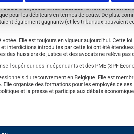
utés De Richer, Demotte Dejonghe) visait à interdire le 
huissiers de justice et les tribunaux. L'ABR-BVI affirma
 que pour les débiteurs en termes de coûts. De plus, com
 étaient également gagnants (et les tribunaux pouvaient c
votée. Elle est toujours en vigueur aujourd'hui. Cette loi
t interdictions introduites par cette loi ont été étendues
 des huissiers de justice et des avocats ne relève pas de
nseil supérieur des indépendants et des PME (SPF Écon
fessionnels du recouvrement en Belgique. Elle est membre
. Elle organise des formations pour les employés de ses
politique et la presse et participe aux débats économique