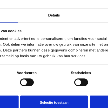
sent toujours directement au créancier la totalité du m
éviter des frais supplémentaires.
Details
tit la diminution du secteur du recouvrement de créances, 
si bien les créances commerciales que les créances de
 van cookies
e et contrôlée par l'inspection du SPF Économie. Cela ga
ent en advertenties te personaliseren, om functies voor social
. Ook delen we informatie over uw gebruik van onze site met on
e. Deze partners kunnen deze gegevens combineren met andere i
ont soumis à un code déontologique strict.
erzameld op basis van uw gebruik van hun services.
Voorkeuren
Statistieken
vrement (ABR-BVI) a été fondée en octobre 1993. À l'épo
nt pratiqué à titre accessoire par un grand nombre de pe
ntologique. La loi de 2002 s'inspire d'ailleurs de ce code 
 éventuelles plaintes de toute partie concernée par les r
Selectie toestaan