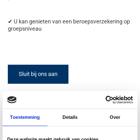
✔ U kan genieten van een beroepsverzekering op
groepsniveau
Sluit bij ons aan
Uw bedrijf kan zich niet veroorloven oneindig te
wachten op de betaling van de facturen.
Bevrijd u van die bijkomende administratieve last.
Toestemming
Details
Over
Met de hulp van een incassobureau vermijdt u een
daling van uw omzet en u ontvangt sneller wat u
verschuldigd is.
Deze website maakt gebruik van cookies