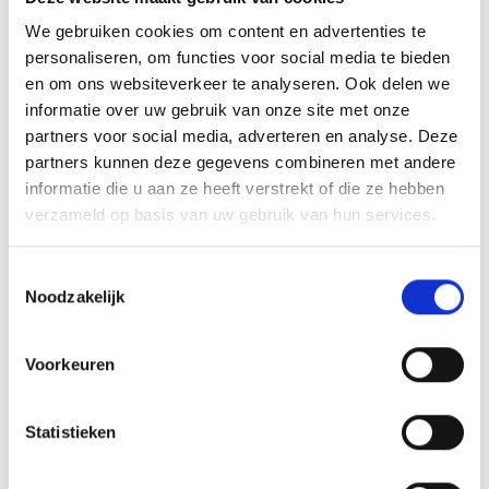
Het incassobedrijf: een gespecialiseerde
We gebruiken cookies om content en advertenties te
gesprekspartner
personaliseren, om functies voor social media te bieden
Een beroep doen op een incassobedrijf laat u tijd
en om ons websiteverkeer te analyseren. Ook delen we
winnen. Professionals met know-how beheren voor
informatie over uw gebruik van onze site met onze
u al de stappen die gelinkt zijn met de minnelijke
partners voor social media, adverteren en analyse. Deze
inning van uw schuldvorderingen. Ze zijn efficiënt en
partners kunnen deze gegevens combineren met andere
zijn vertrouwd met het onderhandelen met, en het
informatie die u aan ze heeft verstrekt of die ze hebben
heraanmanen van debiteuren, en ze kunnen in veel
verzameld op basis van uw gebruik van hun services.
gevallen vermijden dat u langs justitie moet gaan.
De minnelijke invordering
Toestemmingsselectie
De procedures voor de minnelijke
Noodzakelijk
invordering beginnen met een geschreven
ingebrekestelling naar de debiteur, en kunnen
verderlopen met opgevoerde heraanmaningen
Voorkeuren
(telefoon, SMS, e-mail, huisbezoeken, juridische
brieven….) die streng gereglementeerd zijn.
Statistieken
De incassobedrijven worden meestal bezoldigd door
de afhouding van een percentage op het geïnde
bedrag. Tijdens de gerechtelijke fase liggen de