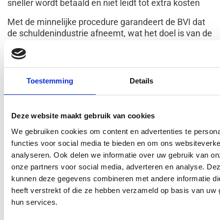
sneller wordt betaald en niet leidt tot extra kosten
Met de minnelijke procedure garandeert de BVI dat
de schuldenindustrie afneemt, wat het doel is van de
wetgever.
De leden van de vereniging beheren zowel
commerciële als consumenten vorderingen .
Toestemming
Details
Ons beroep is sterk gereglementeerd en wordt
gecontroleerd door de inspectie van de FOD
Economie. Dit zorgt ervoor dat schuldeisers en
Deze website maakt gebruik van cookies
debiteuren een ethische en professionele activiteit
We gebruiken cookies om content en advertenties te persona
hebben.
functies voor social media te bieden en om ons websiteverke
analyseren. Ook delen we informatie over uw gebruik van on
Tevens zijn alle leden van de ABR-BVI onderworpen
onze partners voor social media, adverteren en analyse. De
aan een strenge deontologische code.
kunnen deze gegevens combineren met andere informatie di
heeft verstrekt of die ze hebben verzameld op basis van uw 
hun services.