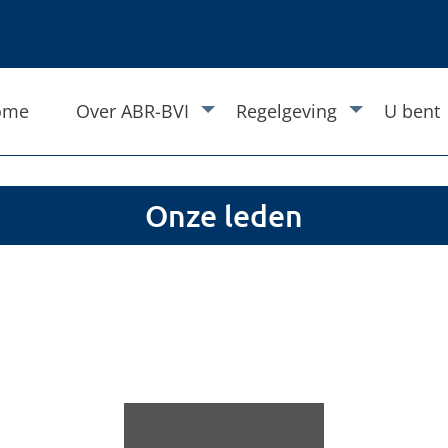
ome
Over ABR-BVI
Regelgeving
U bent
Onze leden