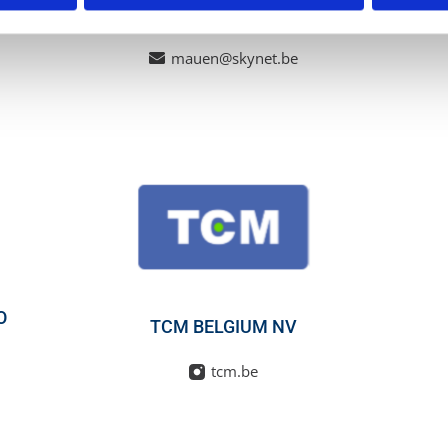
MAUEN SA
mauen@skynet.be
O
TCM BELGIUM NV
tcm.be