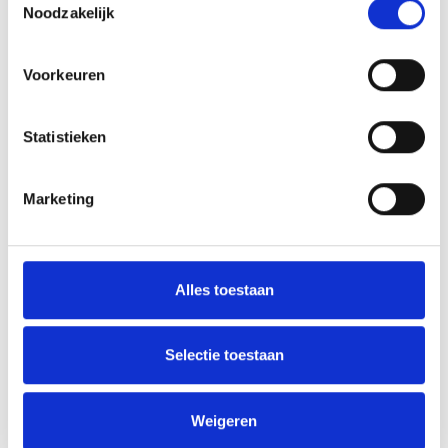
Noodzakelijk
Colin COBBAERT
Voorkeuren
Bestuurder
Statistieken
colincobbaert@venturis.be
Marketing
Alles toestaan
Selectie toestaan
Weigeren